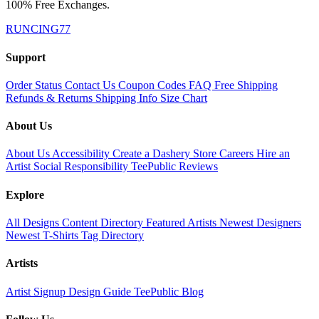
100% Free Exchanges.
RUNCING77
Support
Order Status
Contact Us
Coupon Codes
FAQ
Free Shipping
Refunds & Returns
Shipping Info
Size Chart
About Us
About Us
Accessibility
Create a Dashery Store
Careers
Hire an
Artist
Social Responsibility
TeePublic Reviews
Explore
All Designs
Content Directory
Featured Artists
Newest Designers
Newest T-Shirts
Tag Directory
Artists
Artist Signup
Design Guide
TeePublic Blog