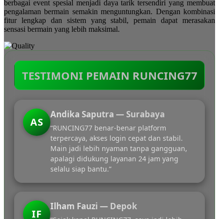
berbagai event spesial menjadi daya tarik tersendiri yang membuat
pengalaman bermain semakin menguntungkan. Dengan kombinasi
fitur lengkap dan sistem yang stabil, pemain dapat merasakan
sensasi bermain yang lebih maksimal.
TESTIMONI PEMAIN RUNCING77
Andika Saputra — Surabaya
AS
“RUNCING77 benar-benar platform
terpercaya, akses login cepat dan stabil.
Main jadi lebih nyaman tanpa gangguan,
apalagi didukung layanan 24 jam yang
selalu siap bantu.”
Ilham Fauzi — Depok
IF