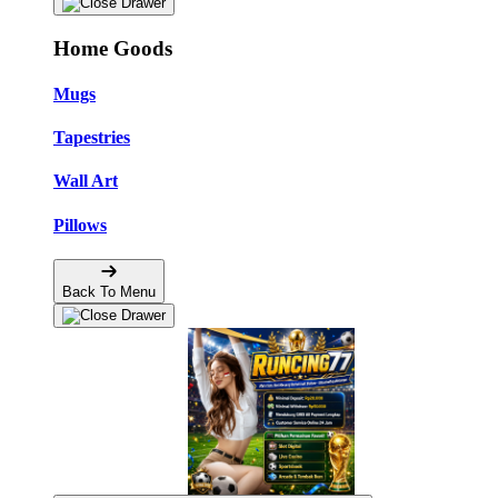
Home Goods
Mugs
Tapestries
Wall Art
Pillows
Back To Menu